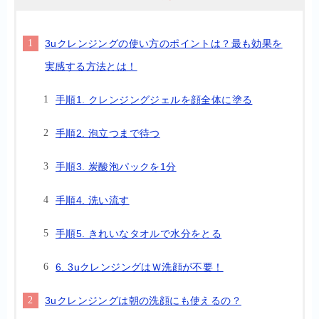
3uクレンジングの使い方のポイントは？最も効果を
実感する方法とは！
手順1. クレンジングジェルを顔全体に塗る
手順2. 泡立つまで待つ
手順3. 炭酸泡パックを1分
手順4. 洗い流す
手順5. きれいなタオルで水分をとる
6. 3uクレンジングはＷ洗顔が不要！
3uクレンジングは朝の洗顔にも使えるの？